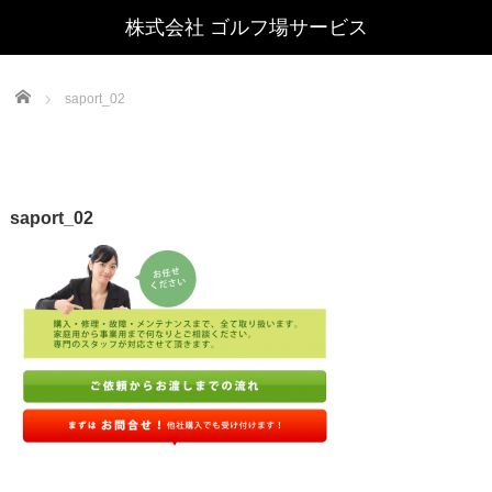
Home
saport_02
saport_02